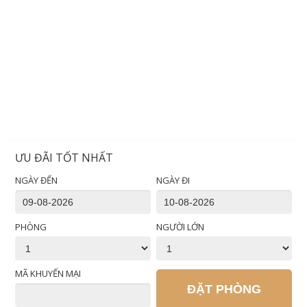
ƯU ĐÃI TỐT NHẤT
NGÀY ĐẾN
NGÀY ĐI
PHÒNG
NGƯỜI LỚN
MÃ KHUYẾN MẠI
ĐẶT PHÒNG