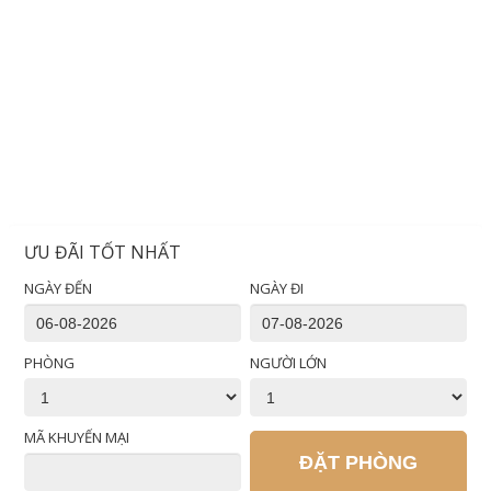
ƯU ĐÃI TỐT NHẤT
NGÀY ĐẾN
NGÀY ĐI
PHÒNG
NGƯỜI LỚN
MÃ KHUYẾN MẠI
ĐẶT PHÒNG