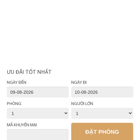
ƯU ĐÃI TỐT NHẤT
NGÀY ĐẾN
NGÀY ĐI
PHÒNG
NGƯỜI LỚN
MÃ KHUYẾN MẠI
ĐẶT PHÒNG