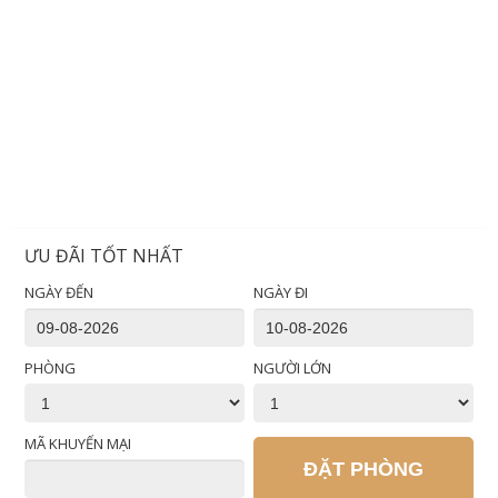
ƯU ĐÃI TỐT NHẤT
NGÀY ĐẾN
NGÀY ĐI
PHÒNG
NGƯỜI LỚN
MÃ KHUYẾN MẠI
ĐẶT PHÒNG