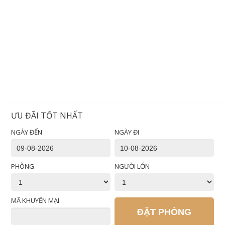
ƯU ĐÃI TỐT NHẤT
NGÀY ĐẾN
NGÀY ĐI
PHÒNG
NGƯỜI LỚN
MÃ KHUYẾN MẠI
ĐẶT PHÒNG