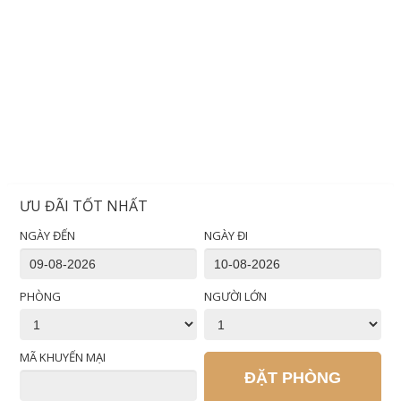
ƯU ĐÃI TỐT NHẤT
NGÀY ĐẾN
NGÀY ĐI
PHÒNG
NGƯỜI LỚN
MÃ KHUYẾN MẠI
ĐẶT PHÒNG