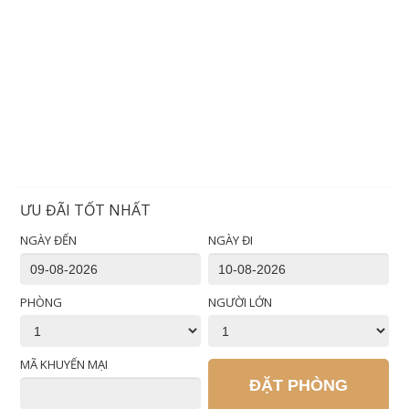
ƯU ĐÃI TỐT NHẤT
NGÀY ĐẾN
NGÀY ĐI
PHÒNG
NGƯỜI LỚN
MÃ KHUYẾN MẠI
ĐẶT PHÒNG