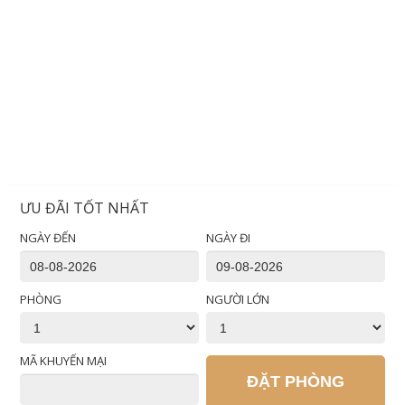
ƯU ĐÃI TỐT NHẤT
NGÀY ĐẾN
NGÀY ĐI
PHÒNG
NGƯỜI LỚN
MÃ KHUYẾN MẠI
ĐẶT PHÒNG