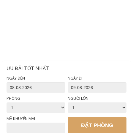
ƯU ĐÃI TỐT NHẤT
NGÀY ĐẾN
NGÀY ĐI
PHÒNG
NGƯỜI LỚN
MÃ KHUYẾN MẠI
ĐẶT PHÒNG