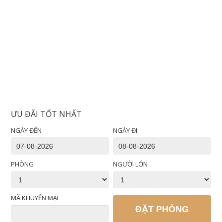
ƯU ĐÃI TỐT NHẤT
NGÀY ĐẾN
NGÀY ĐI
PHÒNG
NGƯỜI LỚN
MÃ KHUYẾN MẠI
ĐẶT PHÒNG