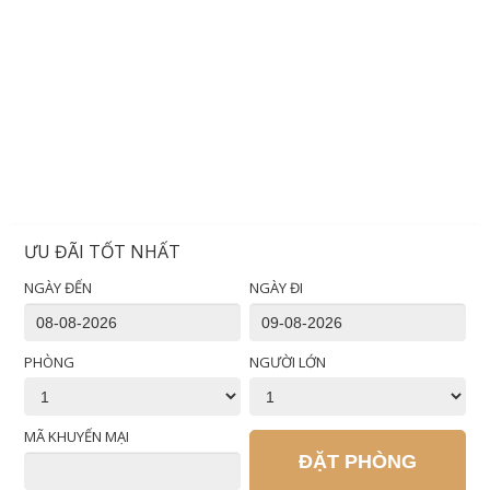
ƯU ĐÃI TỐT NHẤT
NGÀY ĐẾN
NGÀY ĐI
PHÒNG
NGƯỜI LỚN
MÃ KHUYẾN MẠI
ĐẶT PHÒNG