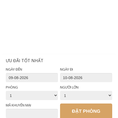
ƯU ĐÃI TỐT NHẤT
NGÀY ĐẾN
NGÀY ĐI
PHÒNG
NGƯỜI LỚN
MÃ KHUYẾN MẠI
ĐẶT PHÒNG