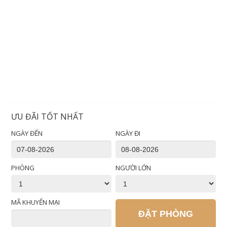
ƯU ĐÃI TỐT NHẤT
NGÀY ĐẾN
NGÀY ĐI
PHÒNG
NGƯỜI LỚN
MÃ KHUYẾN MẠI
ĐẶT PHÒNG