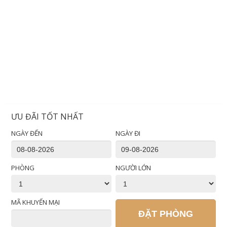
ƯU ĐÃI TỐT NHẤT
NGÀY ĐẾN
NGÀY ĐI
PHÒNG
NGƯỜI LỚN
MÃ KHUYẾN MẠI
ĐẶT PHÒNG