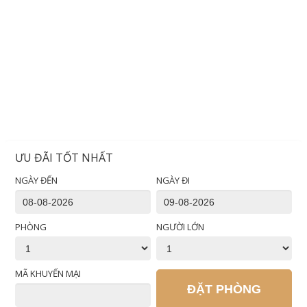
ƯU ĐÃI TỐT NHẤT
NGÀY ĐẾN
NGÀY ĐI
PHÒNG
NGƯỜI LỚN
MÃ KHUYẾN MẠI
ĐẶT PHÒNG