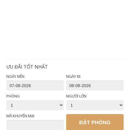
ƯU ĐÃI TỐT NHẤT
NGÀY ĐẾN
NGÀY ĐI
PHÒNG
NGƯỜI LỚN
MÃ KHUYẾN MẠI
ĐẶT PHÒNG