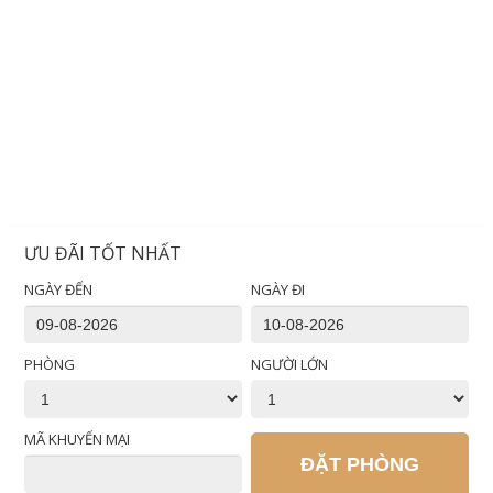
ƯU ĐÃI TỐT NHẤT
NGÀY ĐẾN
NGÀY ĐI
PHÒNG
NGƯỜI LỚN
MÃ KHUYẾN MẠI
ĐẶT PHÒNG