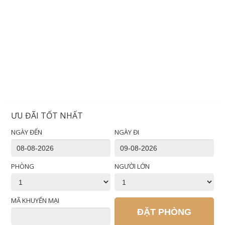
ƯU ĐÃI TỐT NHẤT
NGÀY ĐẾN
NGÀY ĐI
PHÒNG
NGƯỜI LỚN
MÃ KHUYẾN MẠI
ĐẶT PHÒNG