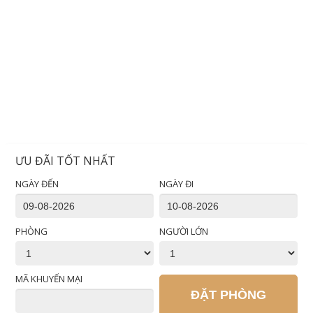
ƯU ĐÃI TỐT NHẤT
NGÀY ĐẾN
NGÀY ĐI
PHÒNG
NGƯỜI LỚN
MÃ KHUYẾN MẠI
ĐẶT PHÒNG