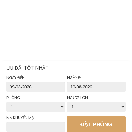
ƯU ĐÃI TỐT NHẤT
NGÀY ĐẾN
NGÀY ĐI
PHÒNG
NGƯỜI LỚN
MÃ KHUYẾN MẠI
ĐẶT PHÒNG