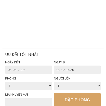
ƯU ĐÃI TỐT NHẤT
NGÀY ĐẾN
NGÀY ĐI
PHÒNG
NGƯỜI LỚN
MÃ KHUYẾN MẠI
ĐẶT PHÒNG