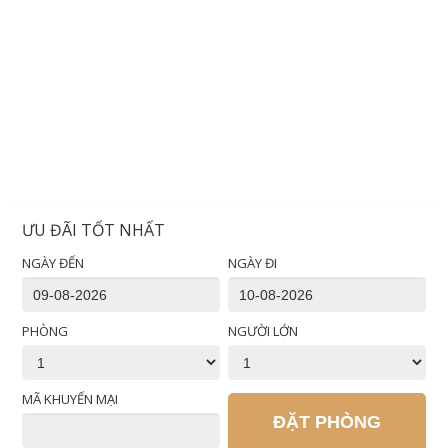
ƯU ĐÃI TỐT NHẤT
NGÀY ĐẾN
NGÀY ĐI
PHÒNG
NGƯỜI LỚN
MÃ KHUYẾN MẠI
ĐẶT PHÒNG